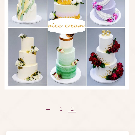
←
1
2