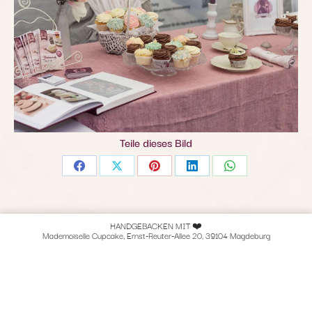
Teile dieses Bild
Share
Share
Share
Share
Share
on
on
on
on
on
Facebook
X
Pinterest
LinkedIn
WhatsApp
HANDGEBACKEN MIT ❤️
Mademoiselle Cupcake, Ernst-Reuter-Allee 20, 39104 Magdeburg