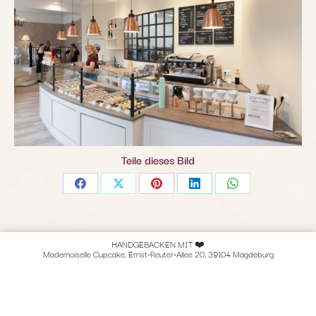
Teile dieses Bild
Share
Share
Share
Share
Share
on
on
on
on
on
Facebook
X
Pinterest
LinkedIn
WhatsApp
HANDGEBACKEN MIT ❤️
Mademoiselle Cupcake, Ernst-Reuter-Allee 20, 39104 Magdeburg