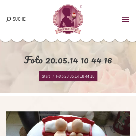
Search:
SUCHE
Foto 20.05.14 10 44 16
Sie befinden sich hier:
Start
Foto 20.05.14 10 44 16