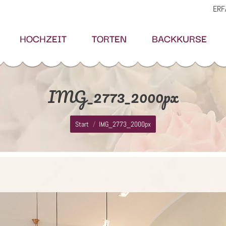
ERF
HOCHZEIT
TORTEN
BACKKURSE
IMG_2773_2000px
Sie befinden sich hier:
Start
IMG_2773_2000px