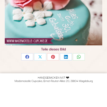
Teile dieses Bild
Share
Share
Share
Share
Share
on
on
on
on
on
Facebook
X
Pinterest
LinkedIn
WhatsApp
HANDGEBACKEN MIT ❤️
Mademoiselle Cupcake, Ernst-Reuter-Allee 20, 39104 Magdeburg