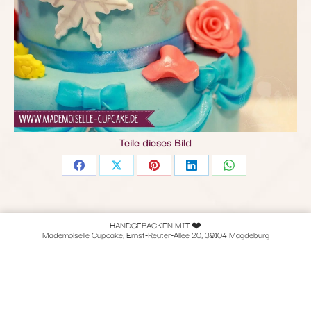
Teile dieses Bild
Share
Share
Share
Share
Share
on
on
on
on
on
Facebook
X
Pinterest
LinkedIn
WhatsApp
HANDGEBACKEN MIT ❤️
Mademoiselle Cupcake, Ernst-Reuter-Allee 20, 39104 Magdeburg