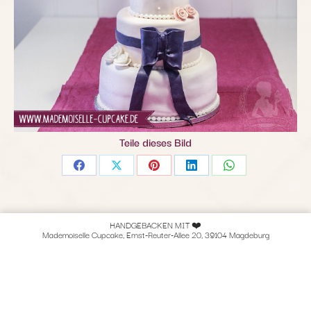
Teile dieses Bild
Share
Share
Share
Share
Share
on
on
on
on
on
Facebook
X
Pinterest
LinkedIn
WhatsApp
HANDGEBACKEN MIT ❤️
Mademoiselle Cupcake, Ernst-Reuter-Allee 20, 39104 Magdeburg