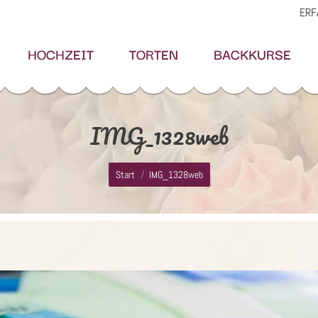
ERF
HOCHZEIT
TORTEN
BACKKURSE
IMG_1328web
Sie befinden sich hier:
Start
IMG_1328web