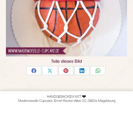
Teile dieses Bild
Share
Share
Share
Share
Share
on
on
on
on
on
Facebook
X
Pinterest
LinkedIn
WhatsApp
HANDGEBACKEN MIT ❤️
Mademoiselle Cupcake, Ernst-Reuter-Allee 20, 39104 Magdeburg